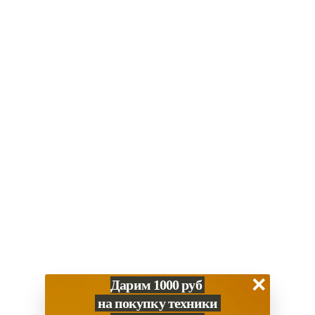
189 900
₽
189 900
₽
Apple iPhone 17 Pro Max 2
Apple iPhone 17 Pro Max 2
ТБ «Космический
ТБ «Серебристый»
оранжевый» sim+esim
SIM+eSIM
Под заказ
Под заказ
В корзину
В корзину
Купить в 1 клик
Купить в 1 клик
БЕЗ RUSTORE
БЕЗ RUSTORE
×
Дарим 1000 руб
на покупку техники