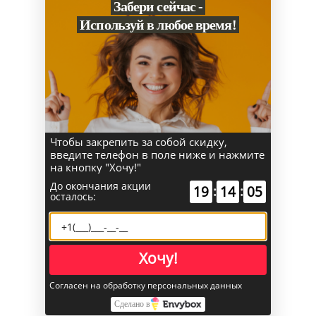
Забери сейчас -
117 900
₽
117 900
₽
Используй в любое время!
Apple iPhone 17 Pro Max
Apple iPhone 17 Pro Max
256 ГБ «Глубокий синий»
256 ГБ «Космический
SIM+eSIM
оранжевый» SIM+eSIM
Под заказ
Под заказ
В корзину
В корзину
Купить в 1 клик
Купить в 1 клик
Чтобы закрепить за собой скидку,
введите телефон в поле ниже и нажмите
на кнопку "Хочу!"
БЕЗ RUSTORE
До окончания акции
19
:
14
:
05
осталось:
Хочу!
Согласен на обработку персональных данных
Сделано в