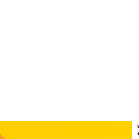
плата
Контакты
Акции
Каталог
Реквизиты
Ответы на вопр
eta
Samsung
Dyson
Умные колонки
Sony PlayStation
Аксессу