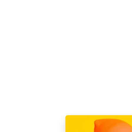
✖
Череповец ваш город?
О компании
Доставка и о
Да
Выбрать другой город
Электроника и аксессуары.
Каталог
Apple, Dyson, Sony
iPhone
Mac
Apple iPad
Apple Watch
AirPods
Ray-Ban M
Главная
Аксессуары
Чехлы
Чехлы
Новинки