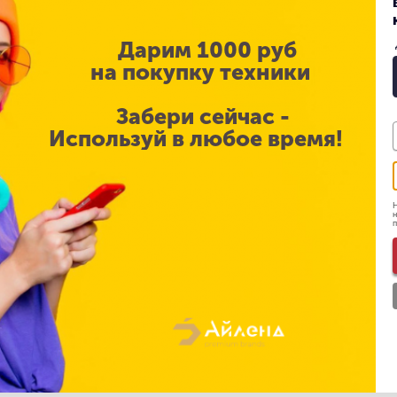
В этой категории нет ни 
Дарим 1000 руб
на покупку техники
Забери сейчас -
Используй в любое время!
Н
н
Покупателям
Помощь
Доставка и оплата
Гарантийные
обязательства
Гарантия и возврат
Вопрос-ответ