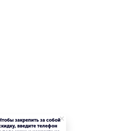
+7-981-438-61-60
осы
Трейд-Ин
Блог
Еще
Поиск по магазину
Поиск
Сравнение
Избранное
Корзина
ары
Еще
×
Чтобы закрепить за собой
скидку, введите телефон