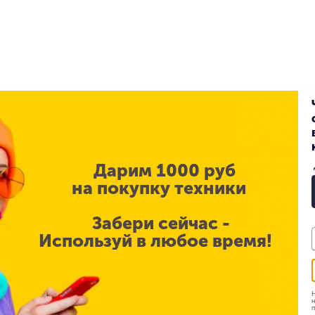
Дарим 1000 руб
на покупку техники
₽
79 900
₽
Забери сейчас -
 Galaxy S25 Plus 12GB |
Samsung Galaxy S25 Plus 
Используй в любое время!
«Синий»
512GB «Голубой»
з
Под заказ
рзину
В корзину
Н
н