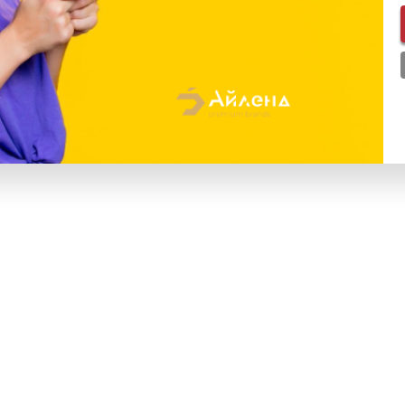
ь в 1 клик
Купить в 1 клик
₽
79 900
₽
 Galaxy S25 Plus 12GB |
Samsung Galaxy S25 Plus 
«Серый»
512GB «Синий»
з
Под заказ