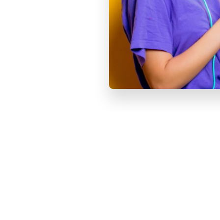
Купит
79 900
Samsung
512GB 
Под зака