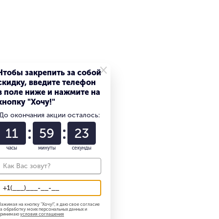
×
Чтобы закрепить за собой
скидку, введите телефон
в поле ниже и нажмите на
кнопку "Хочу!"
До окончания акции осталось:
11
59
23
79 900
₽
часы
минуты
секунды
12GB |
Samsung Galaxy S25 Plus 12GB |
512GB «Зеленый»
Под заказ
В корзину
ажимая на кнопку "
Хочу!
", я даю свое согласие
а обработку моих персональных данных и
принимаю
условия соглашения