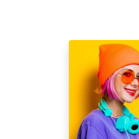
74 900
Samsung
256GB 
Под зака
В ко