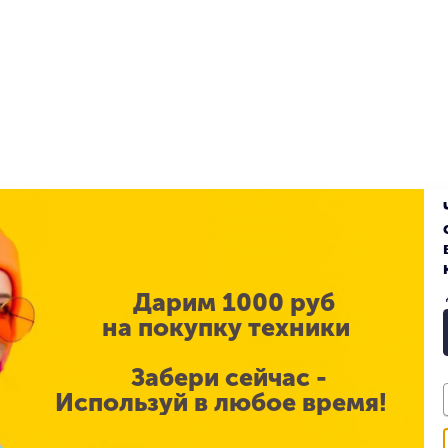
ь в 1 клик
Купить в 1 клик
STORE
БЕЗ RUSTORE
Дарим 1000 руб
на покупку техники
₽
69 900
₽
Забери сейчас -
Phone 16 256 ГБ
Apple iPhone 16 256 ГБ
Используй в любое время!
ый»
«Бирюзовый»
з
Под заказ