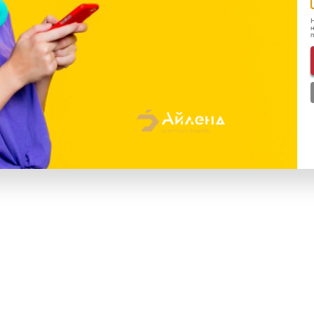
рзину
В корзину
Н
н
ь в 1 клик
Купить в 1 клик
STORE
БЕЗ RUSTORE
₽
80 900
₽
Phone 16 256 ГБ «Белый»
Apple iPhone 16 512 ГБ