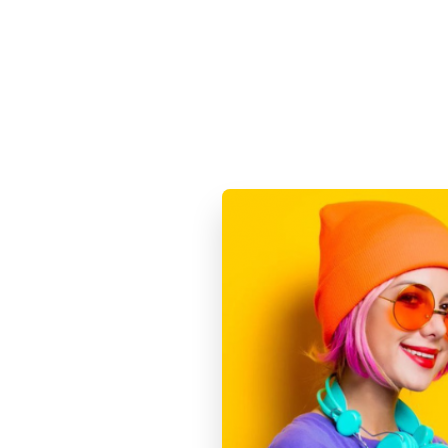
Купит
БЕЗ RU
69 900
Apple i
«Розов
Под зака