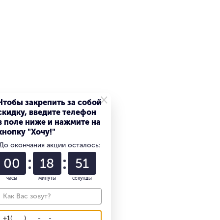
Купить в 1 клик
БЕЗ RUSTORE
×
Чтобы закрепить за собой
скидку, введите телефон
в поле ниже и нажмите на
кнопку "Хочу!"
До окончания акции осталось:
00
18
51
69 900
₽
часы
минуты
секунды
Apple iPhone 16 256 ГБ
«Ультрамарин»
Под заказ