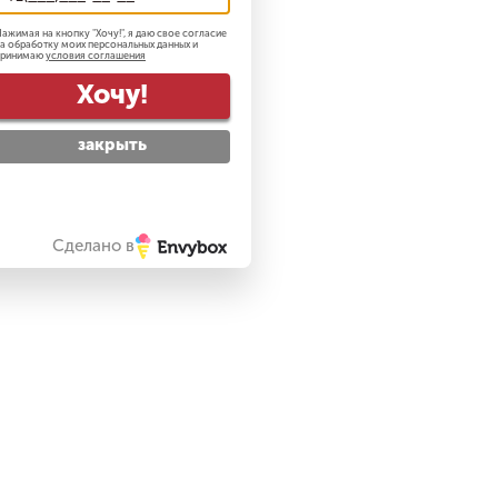
В корзину
ажимая на кнопку "
Хочу!
", я даю свое согласие
а обработку моих персональных данных и
принимаю
условия соглашения
Купить в 1 клик
Хочу!
закрыть
БЕЗ RUSTORE
Сделано в
80 900
₽
Apple iPhone 16 512 ГБ