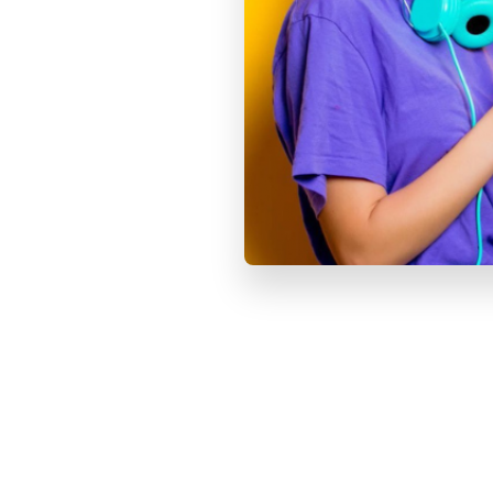
В ко
Купит
БЕЗ RU
69 900
Apple i