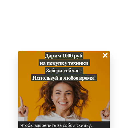
Основные
Цвет
Синий / голубой
Серия Iphone
17 Pro Max
Производитель
Apple
×
Дарим 1000 руб
на покупку техники
Связь
Забери сейчас -
NFC
Да
Используй в любое время!
Дисплей
Тип подсветки экрана
OLED
Диагональ (дюйм)
6.7 м
Основная камера (Мп)
48
Чтобы закрепить за собой скидку,