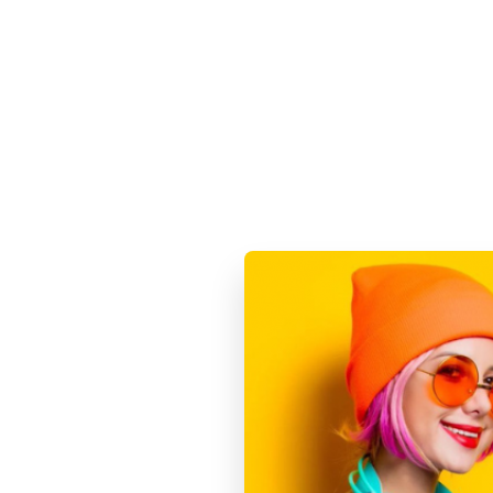
Характеристики
Способы оплаты
Основные
Цвет
Серия Iphone
Производитель
Связь
NFC
Дисплей
Тип подсветки экрана
Диагональ (дюйм)