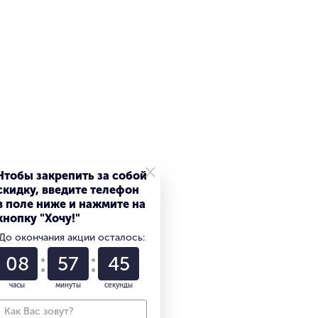
Да
Алюминий/стекло
×
Чтобы закрепить за собой
скидку, введите телефон
в поле ниже и нажмите на
кнопку "Хочу!"
2 ТБ
До окончания акции осталось:
08
57
44
часы
минуты
секунды
2 ТБ
Синий / голубой