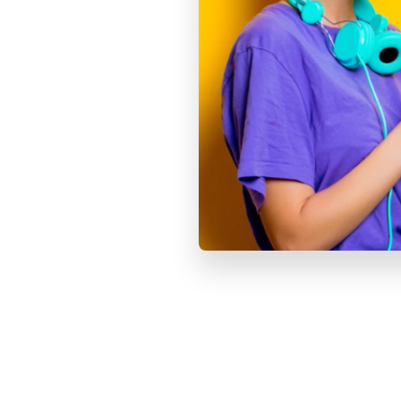
Основная камера (Мп)
SIM-карта (модели Wi‑Fi + Cellular)
SIM-карта
Смотрите также