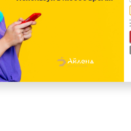
48
Н
н
SIM