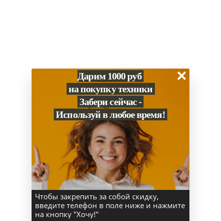
Тип аккумулятора
полимерный
Разъем питания
USB-C
Емкость аккумулятора
53,8 Вт•ч
Мощность адаптера
70 Вт
×
Дарим 1000 руб
Поддержка MagSafe
MagSafe 3
на покупку техники
Забери сейчас -
Время работы
Используй в любое время!
Воспроизве­дение видео (ч)
До 18 часов
Работа в интернете по беспроводной
до 15 часов
сети
Корпус
Материал
алюминий
Чтобы закрепить за собой скидку,
введите телефон в поле ниже и нажмите
Высота(мм)
30,41 см
на кнопку "Хочу!"