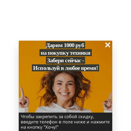
Тип аккумулятора
полимерный
Разъем питания
USB-C
Емкость аккумулятора
53,8 Вт•ч
Мощность адаптера
70 Вт
×
Дарим 1000 руб
Поддержка MagSafe
MagSafe 3
на покупку техники
Забери сейчас -
Время работы
Используй в любое время!
Воспроизве­дение видео (ч)
До 18 часов
Работа в интернете по беспроводной
до 15 часов
сети
Корпус
Материал
алюминий
Чтобы закрепить за собой скидку,
введите телефон в поле ниже и нажмите
Высота(мм)
30,41 см
на кнопку "Хочу!"