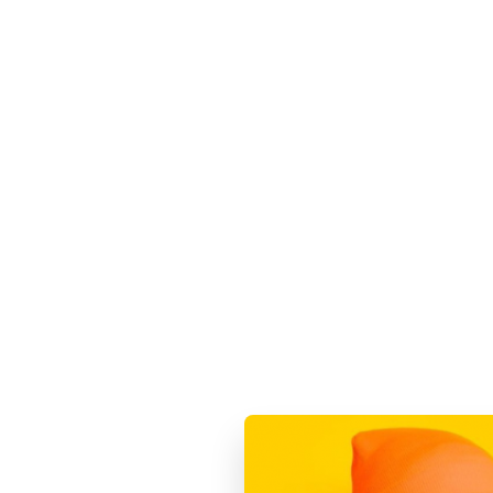
Обзор
Характеристики
Способы оплат
Cамый тонкий и легкий ноутбук Apple теперь ст
потрясающую скорость 8-ядерного процессора. О
ядерного графического процессора. И ускоряет 
потому что это ноутбук без вентилятора. И он ра
более мощный.
Чип Apple M1: грандиозное увеличение вычисли
Впечатляющая продолжительность работы: до 18
8-ядерный центральный процессор: до 3,5 раза
8-ядерный графический процессор (в максимальн
графикой
16-ядерная система Neural Engine для продвин