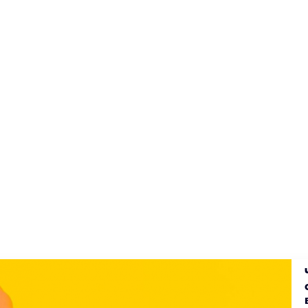
ы
ал суперсильным благодаря чипу Apple M1. Он быстро справ
ткрывает возможности нового уровня в приложениях и игра
операции машинного обучения, применяя 16-ядерную систем
ботает без подзарядки до 18 часов напролет. Это MacBook Ai
тельных и графических возможностей компьютера, ускорен
 часов без подзарядки
 больше мощности для всех ваших задач
ой конфигурации): до 5 раз выше скорость обработки изоб
утого машинного обучения