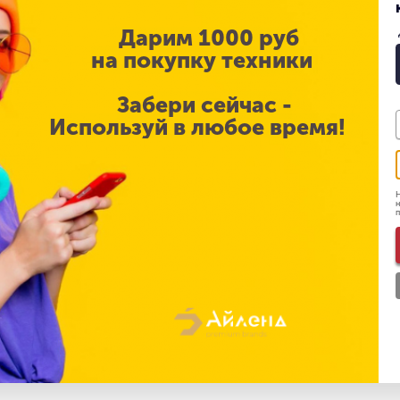
работало быстро и плавно
Дарим 1000 руб
на покупку техники
 доступа к приложениям и файлам
боты
Забери сейчас -
Используй в любое время!
 охватом P3 для потрясающей цветопередачи и невероятно
м обработки сигналов для видеозвонков повышенной четко
лос, а не окружающие вас звуки
Н
н
оростным сетям нового поколения
ютера и подключения аксессуаров
е Touch ID для безопасной разблокировки и оплаты покупок
тильным дизайном и значительно обновленными приложени
ый