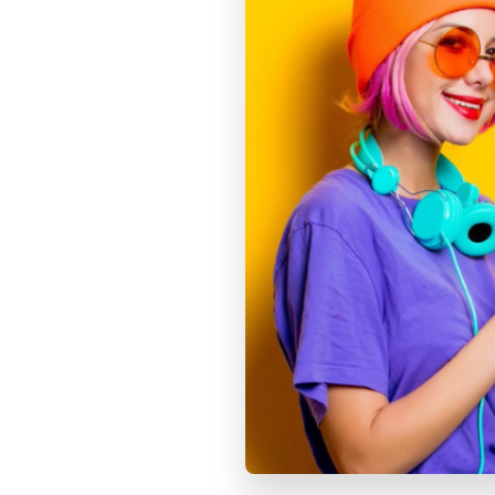
8 ГБ объединенной памяти для того, чтобы все 
Сверхбыстрый SSD-накопитель для мгновенного
Конструкция без вентилятора для бесшумной ра
Дисплей Retina 13,3 дюйма с широким цветовым
Камера FaceTime HD с продвинутым процессоро
Система из трех микрофонов: улавливает ваш го
Поддержка Wi-Fi 6 для подключения к высокоск
Два порта Thunderbolt/USB 4 для зарядки компь
Клавиатура Magic Keyboard с подсветкой, а такж
Операционная система macOS Big Sur с новым с
Три цвета: золотой, "серый космос" и серебрист