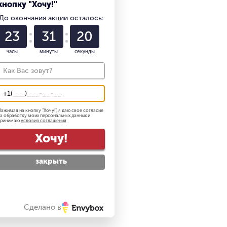
кнопку "Хочу!"
До окончания акции осталось:
23
31
19
часы
минуты
секунды
й детализации
сти
ажимая на кнопку "
Хочу!
", я даю свое согласие
а обработку моих персональных данных и
принимаю
условия соглашения
Хочу!
закрыть
ями: Safari, Сообщения, Карты
Сделано в