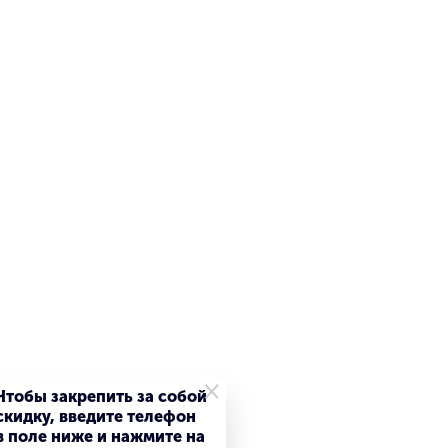
ляется с вашими задачами, задействуя
х со сложной графикой, используя всю мощь 8-
у Neural Engine. Все происходит бесшумно,
r. Все такой же компактный. Но теперь гораздо
ие операций машинного обучения
ражений для приложений и игр со сложной
×
Чтобы закрепить за собой
скидку, введите телефон
в поле ниже и нажмите на