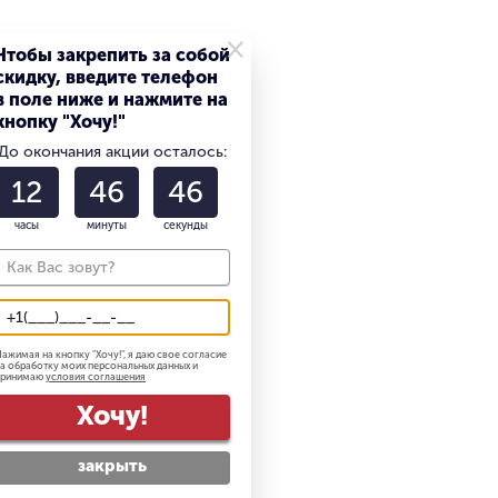
×
Чтобы закрепить за собой
скидку, введите телефон
в поле ниже и нажмите на
кнопку "Хочу!"
До окончания акции осталось:
12
46
46
часы
минуты
секунды
ажимая на кнопку "
Хочу!
", я даю свое согласие
а обработку моих персональных данных и
принимаю
условия соглашения
Хочу!
закрыть