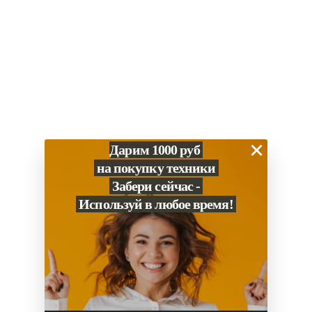
×
Дарим 1000 руб
на покупку техники
Забери сейчас -
Используй в любое время!
0
Сравнение