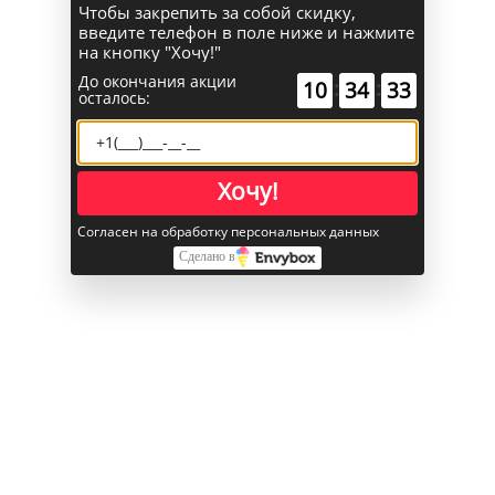
Чтобы закрепить за собой скидку,
введите телефон в поле ниже и нажмите
Поиск
на кнопку "Хочу!"
До окончания акции
:
:
10
34
32
осталось:
Каталог
Главная
Хочу!
Sony PlayStation
Беспроводной геймпад DualSense Edge для SonyPlaystation
Согласен на обработку персональных данных
5
Сделано в
Беспроводной геймпад
DualSense Edge для
SonyPlaystation 5