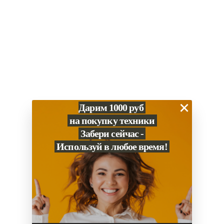
0
Избранное
×
Дарим 1000 руб
на покупку техники
Забери сейчас -
Используй в любое время!