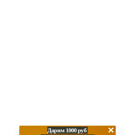
В корзину
Купить в 1 клик
Итого:
79 900
₽
Нет в наличии? Привезем за 1-2 дня
Скидка за наличный расчет
Гарантия 1 год
Работаем с 2013 года
Обзор
Характеристики
Способы оплаты
×
Дарим 1000 руб