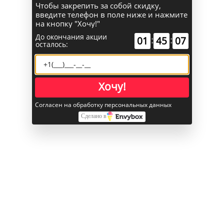
Чтобы закрепить за собой скидку,
введите телефон в поле ниже и нажмите
Поиск
на кнопку "Хочу!"
До окончания акции
:
:
01
45
06
осталось:
Каталог
Главная
Хочу!
iPhone
iPhone 16 Plus
Согласен на обработку персональных данных
Apple iPhone 16 Plus 256 ГБ «Чёрный»
Сделано в
Apple iPhone 16 Plus 256 ГБ
«Чёрный»
В избранное