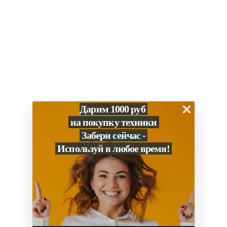
×
Дарим 1000 руб
на покупку техники
Забери сейчас -
Используй в любое время!
0
Сравнение