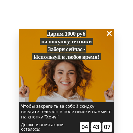
Корпус
Производитель
Яндекс
Цвет
Зелёный
×
Дарим 1000 руб
Цвет корпуса
Зеленый
на покупку техники
Забери сейчас -
Используй в любое время!
Смотрите также
Чтобы закрепить за собой скидку,
введите телефон в поле ниже и нажмите
на кнопку "Хочу!"
До окончания акции
04
:
43
:
06
осталось: