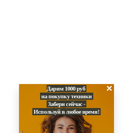
Купить в 1 клик
Итого:
42 900
₽
Нет в наличии? Привезем за 1-2 дня
Скидка за наличный расчет
Гарантия 1 год
Работаем с 2013 года
×
Дарим 1000 руб
на покупку техники
Забери сейчас -
Характеристики
Способы оплаты
Используй в любое время!