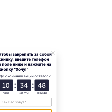
×
Чтобы закрепить за собой
скидку, введите телефон
в поле ниже и нажмите на
кнопку "Хочу!"
До окончания акции осталось:
10
34
47
часы
минуты
секунды