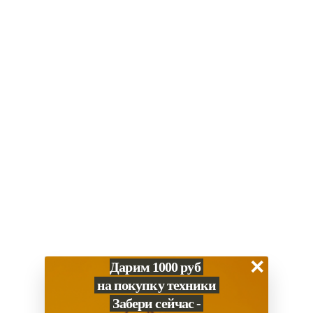
59 900
₽
57 900
₽
Apple iPhone 17E 256GB
Apple iPhone 17e 256GB
«Чёрный» SIM
«Белый»
В наличии
Под заказ
В корзину
В корзину
Купить в 1 клик
Купить в 1 клик
БЕЗ RUSTORE
БЕЗ RUSTORE
×
Дарим 1000 руб
на покупку техники
Забери сейчас -