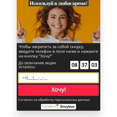
59 900
₽
57 900
₽
Используй в любое время!
Apple iPhone 17e 256GB
Apple iPhone 17E 256GB
«Белый» SIM
«Розовый»
Под заказ
Под заказ
В корзину
В корзину
Купить в 1 клик
Купить в 1 клик
Чтобы закрепить за собой скидку,
введите телефон в поле ниже и нажмите
на кнопку "Хочу!"
БЕЗ RUSTORE
БЕЗ RUSTORE
До окончания акции
08
:
37
:
03
осталось:
Хочу!
Согласен на обработку персональных данных
Сделано в
59 900
₽
57 900
₽