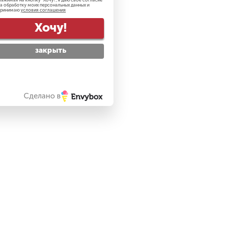
ажимая на кнопку "
Хочу!
", я даю свое согласие
а обработку моих персональных данных и
принимаю
условия соглашения
Хочу!
Купить в 1 клик
закрыть
БЕЗ RUSTORE
Сделано в
137 900
₽
Apple iPhone 17 Pro 1 ТБ
»
«Серебристый» Sim+eSim