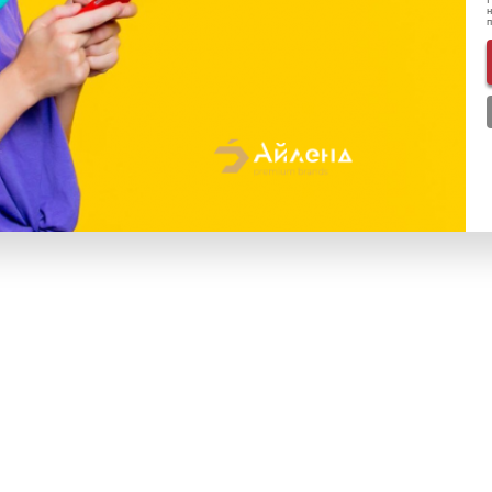
Н
н
 в 1 клик
Купить в 1 клик
STORE
БЕЗ RUSTORE
0
₽
139 900
₽
Phone 17 Pro 1 ТБ
Apple iPhone 17 Pro 1 ТБ
ий синий» Sim+eSim
«Космический оранжевый