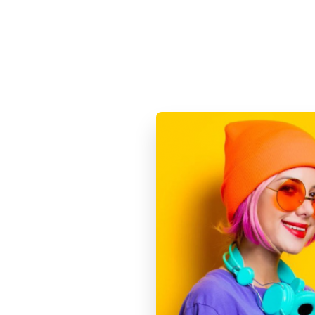
БЕЗ RU
129 90
Apple i
«Глубок
В наличи
В ко