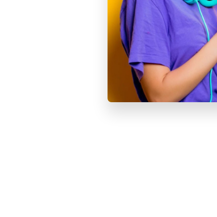
Купить
БЕЗ RU
139 90
Apple i
«Глубок