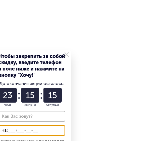
БЕЗ RUSTORE
×
Чтобы закрепить за собой
скидку, введите телефон
в поле ниже и нажмите на
кнопку "Хочу!"
До окончания акции осталось:
23
15
15
129 900
₽
часы
минуты
секунды
Apple iPhone 17 Pro 512 ГБ
»
«Серебристый» SIM+eSIM
В наличии
В корзину