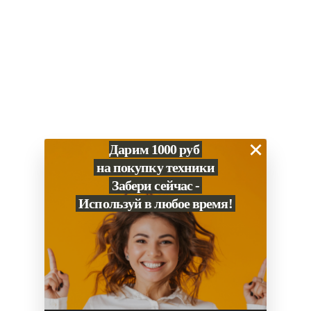
×
Дарим 1000 руб
на покупку техники
Забери сейчас -
Используй в любое время!
0
Сравнение