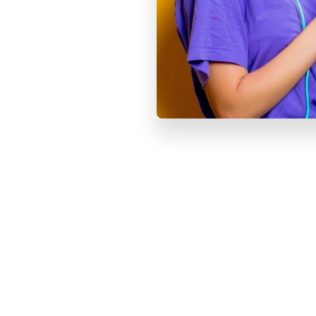
Управление жестами
Время активной работы
Версия Bluetooth
Разъем для зарядки
Комплектация
Смотрите также