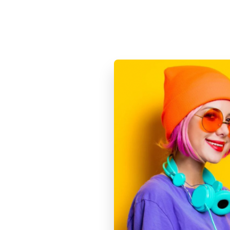
Чип наушников
Тип наушников
Совместимость OS AirPods
Радиус действия
Защита от влаги и пыли
Активное шумоподавление
Пространственное звучание
Микрофон
Кнопки управления и регулировки громкости