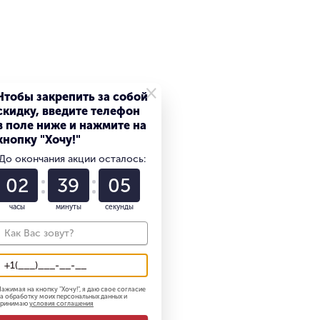
×
Чтобы закрепить за собой
скидку, введите телефон
в поле ниже и нажмите на
кнопку "Хочу!"
До окончания акции осталось:
02
39
04
часы
минуты
секунды
ажимая на кнопку "
Хочу!
", я даю свое согласие
а обработку моих персональных данных и
принимаю
условия соглашения