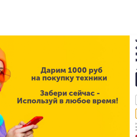
Apple H2
Беспроводные
вкладыши
Android, iOS
10 м
IP54
Нет
Дарим 1000 руб
на покупку техники
Да
2шт
Забери сейчас -
Используй в любое время!
Да
Нажмите один раз,
чтобы воспроизвести
или приостановить
Н
н
воспроизведение
мультимедиа, чтобы