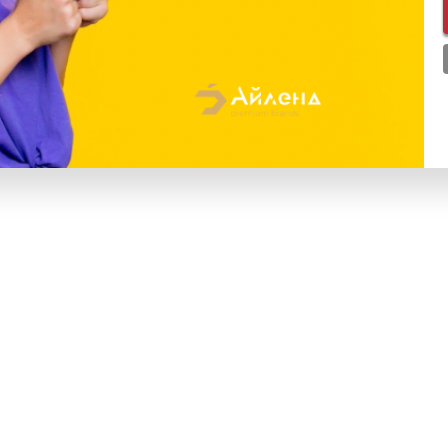
ответить на звонок
Нажмите дважды, чтобы
перейти к следующему
треку, чтобы сбросить
звонок Нажмите трижды,
чтобы вернуться к
предыдущему треку
Нажмите и удерживайте,
чтобы вызвать Siri
5 ч
5
USB-C
Кейс для наушников,
наушники, документация