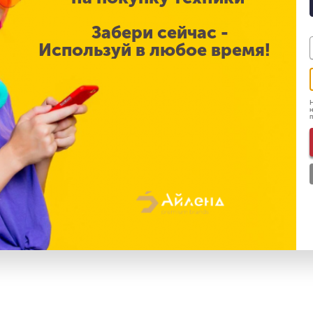
Забери сейчас -
и на час дольше модели второго поколения — до 6 часов в
Используй в любое время!
очно для того, чтобы ещё примерно час слушать музыку6 ил
ь музыку до 30 часов подряд.
Н
н
чивы к воздействию воды и имеют рейтинг IPX4, поэтому вы