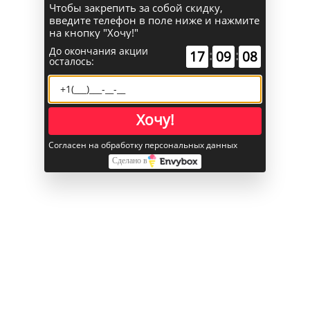
Чтобы закрепить за собой скидку,
введите телефон в поле ниже и нажмите
Поиск
на кнопку "Хочу!"
До окончания акции
:
:
17
09
07
осталось:
Каталог
Главная
Хочу!
Samsung
Samsung S25 Ultra
Согласен на обработку персональных данных
Samsung Galaxy S25 Ultra 12GB | 512GB «Титановый
Сделано в
Черный»
Samsung Galaxy S25 Ultra 12GB |
512GB «Титановый Черный»