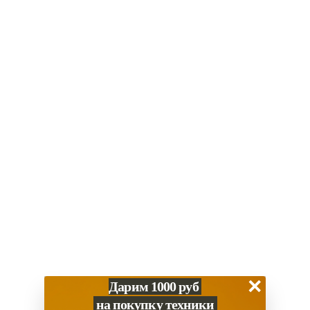
В корзину
Купить в 1 клик
Итого:
52 900
₽
Нет в наличии? Привезем за 1-2 дня
Скидка за наличный расчет
Гарантия 1 год
Работаем с 2013 года
Характеристики
Способы оплаты
×
Дарим 1000 руб
на покупку техники