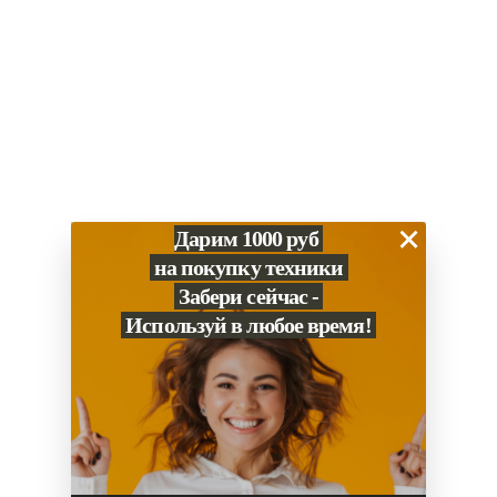
×
Дарим 1000 руб
на покупку техники
Забери сейчас -
Используй в любое время!
0
Сравнение