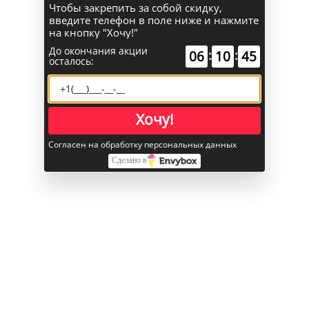
Чтобы закрепить за собой скидку,
введите телефон в поле ниже и нажмите
Поиск
на кнопку "Хочу!"
До окончания акции
:
:
06
10
44
осталось:
Каталог
Главная
Хочу!
Apple Watch
Apple Watch Ultra 3, 49 мм, титан чёрного цвета,
Согласен на обработку персональных данных
миланский сетчатый браслет (2025)
Сделано в
Apple Watch Ultra 3, 49 мм,
титан чёрного цвета, миланский
сетчатый браслет (2025)