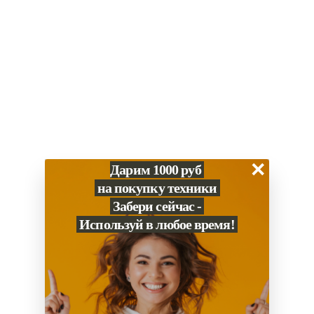
USB-C, HDMI,
Поддержка интерфейсов
DisplayPort,
Thunderbolt 4
Мультимедия
FaceTime 1080p
Веб-камера
(Full HD)
система из 6
динамиков hi-fi,
включая
×
Дарим 1000 руб
низкочастотные с
на покупку техники
подавлением
Забери сейчас -
резонанса,
поддержка
Используй в любое время!
пространственного
аудио при
Аудио
воспроизведении
видео со звуком в
формате Dolby
Atmos, широкое