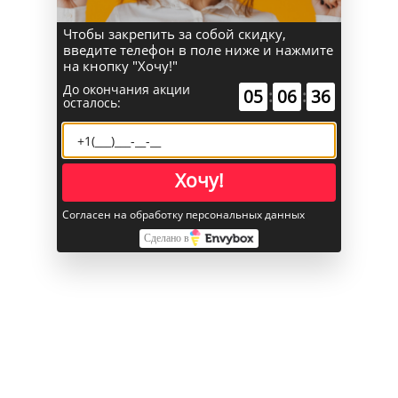
стерео, система
направленных
Чтобы закрепить за собой скидку,
введите телефон в поле ниже и нажмите
микрофонов
на кнопку "Хочу!"
студийного
качества, выход
До окончания акции
05
:
06
:
36
осталось:
3,5 мм дл
Количество микрофонов
3
Питание
Хочу!
Тип аккумулятора
Li-Pol
Согласен на обработку персональных данных
Разъем питания
MagSafe 3
Сделано в
Емкость аккумулятора
72,4 Вт*ч
Мощность адаптера
140 Вт
Поддержка MagSafe
Да
Время работы