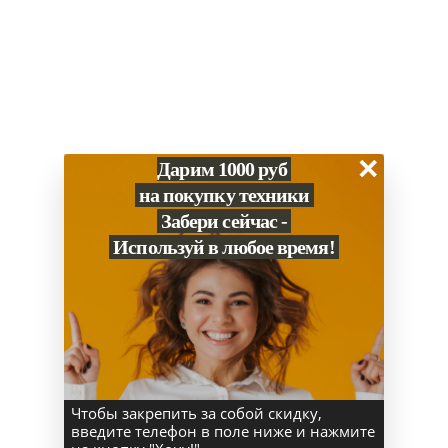
Купить в 1 клик
Итого:
139 900
₽
×
Дарим 1000 руб
на покупку техники
Нет в наличии? Привезем за 1-2 дня
Забери сейчас -
Скидка за наличный расчет
Гарантия 1 год
Используй в любое время!
Работаем с 2013 года
Характеристики
Способы оплаты
Чтобы закрепить за собой скидку,
введите телефон в поле ниже и нажмите