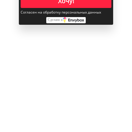
Хочу!
и устойчивых к повреждениям телефонов на
рынке.
Согласен на обработку персональных данных
Сделано в
Новейший дисплей
iPhone 15 оснащён обновленным OLED-
дисплеем Super Retina Display с диагональю 6,1
дюйма. Пиковая яркость достигает 2000 нит,
благодаря чему экран iPhone 15 предлагает
поразительные цвета и глубокие черные
оттенки, обеспечивая идеальное качество
просмотра.
Скорость и производительность
iPhone 15 работает под управлением чипа Apple