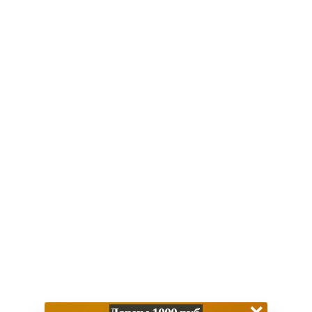
В корзину
Купить в 1 клик
Итого:
34 900
₽
Нет в наличии? Привезем за 1-2 дня
Скидка за наличный расчет
Гарантия 1 год
Работаем с 2013 года
Обзор
Характеристики
Способы оплаты