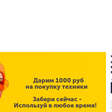
Память
Apple
Встроенная память объём
Белый / сияющая звезда
Прочее
iPad Air
Интернет
2025
Дарим 1000 руб
Объем памяти
на покупку техники
Оперативная память
Забери сейчас -
Liquid Retina
Цвет корпуса
Используй в любое время!
13 дюйм