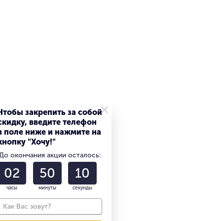
256 ГБ
×
Чтобы закрепить за собой
скидку, введите телефон
в поле ниже и нажмите на
Wi-Fi + Cellular
кнопку "Хочу!"
До окончания акции осталось:
256 ГБ
02
50
09
256 ГБ
часы
минуты
секунды
Белый / сияющая звезда