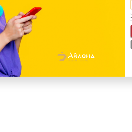
Н
н
M3