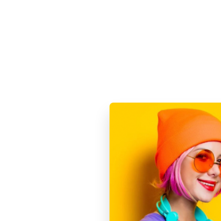
Характеристики
Способы оплаты
Основные
Производитель
Цвет
Серия Ipad
Год релиза
Дисплей
Тип подсветки экрана
Диагональ (дюйм)