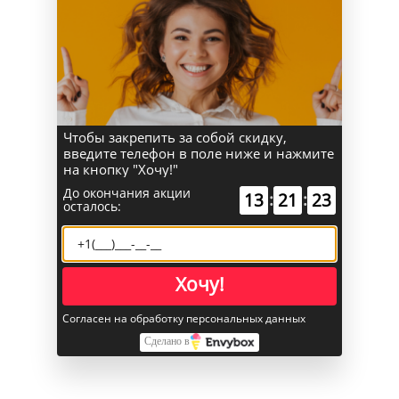
Встроенная память объём
256 ГБ
Прочее
Интернет
Wi-Fi
Объем памяти
256 ГБ
Чтобы закрепить за собой скидку,
введите телефон в поле ниже и нажмите
Оперативная память
256 ГБ
на кнопку "Хочу!"
Цвет корпуса
Синий / голубой
До окончания акции
13
:
21
:
23
осталось:
Смотрите также
Хочу!
Согласен на обработку персональных данных
Сделано в