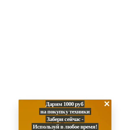
Основные
Производитель
Apple
Цвет
Синий / голубой
Серия Ipad
iPad Air
Год релиза
2025
Дисплей
Тип подсветки экрана
Liquid Retina
Диагональ (дюйм)
11 дюйм
×
Процессор
Дарим 1000 руб
на покупку техники
Процессор
M3
Забери сейчас -
Память
Используй в любое время!