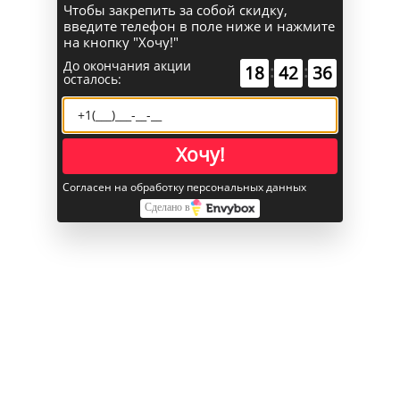
Чтобы закрепить за собой скидку,
введите телефон в поле ниже и нажмите
на кнопку "Хочу!"
До окончания акции
:
:
18
42
35
осталось:
0
Сравнение
Хочу!
Согласен на обработку персональных данных
Поиск
Сделано в
Каталог
Главная
AirPods
AirPods Max Green with Light Green Headband
AirPods Max Green with Light