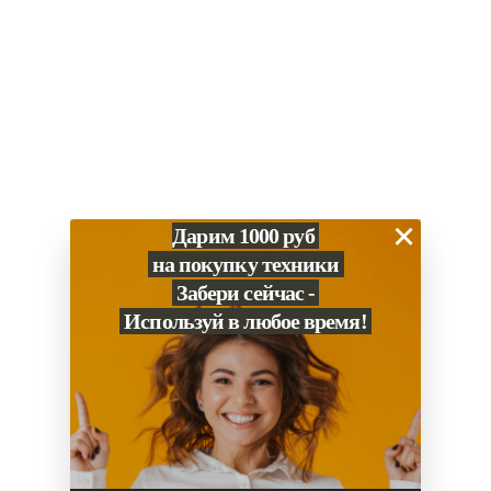
0
Избранное
×
Дарим 1000 руб
на покупку техники
Забери сейчас -
Используй в любое время!