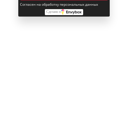
Согласен на обработку персональных данных
Сделано в
61 900
₽
61 900
₽
Часы Apple Watch Ultra 2
Часы Apple Watch Ultra 2
(2024), 49 мм, «чёрный
(2024), 49 мм, «чёрный
титан», ремешок Trail
титан», ремешок Trail
зелёного цвета
синего цвета
Под заказ
Под заказ
В корзину
В корзину
Купить в 1 клик
Купить в 1 клик