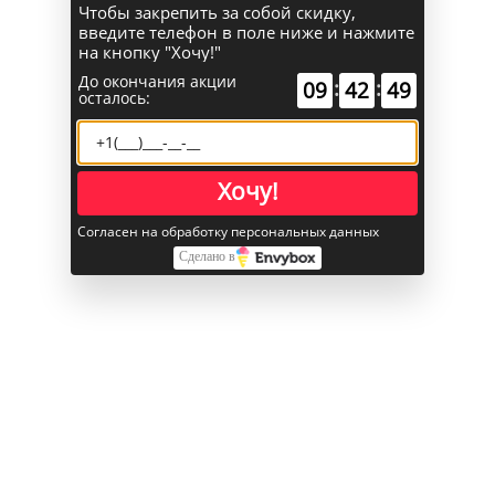
Чтобы закрепить за собой скидку,
введите телефон в поле ниже и нажмите
Поиск
на кнопку "Хочу!"
До окончания акции
:
:
09
42
48
осталось:
Каталог
Главная
Хочу!
iPhone
iPhone 17 Pro eSIM
Согласен на обработку персональных данных
Apple iPhone 17 Pro 512 ГБ «Серебристый»
Сделано в
Apple iPhone 17 Pro 512 ГБ
«Серебристый»
В избранное