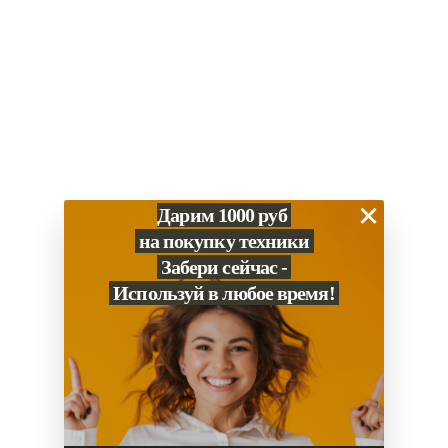
×
Дарим 1000 руб
на покупку техники
Забери сейчас -
Используй в любое время!
0
Сравнение