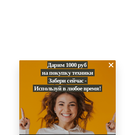
0
Избранное
×
Дарим 1000 руб
на покупку техники
Забери сейчас -
Используй в любое время!