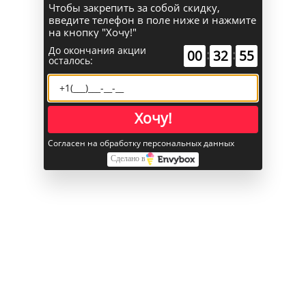
Чтобы закрепить за собой скидку,
введите телефон в поле ниже и нажмите
на кнопку "Хочу!"
До окончания акции
:
:
00
32
54
осталось:
0
Сравнение
Хочу!
Согласен на обработку персональных данных
Поиск
Сделано в
Каталог
Главная
iPhone
iPhone Air
Apple iPhone 17 Air 256 ГБ «Черный космос»