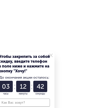
Да
×
Алюминий/стекло
Чтобы закрепить за собой
скидку, введите телефон
в поле ниже и нажмите на
кнопку "Хочу!"
До окончания акции осталось:
256 ГБ
03
12
41
часы
минуты
секунды
256 ГБ
Синий / голубой