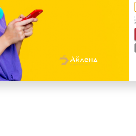
12
Н
н
SIM