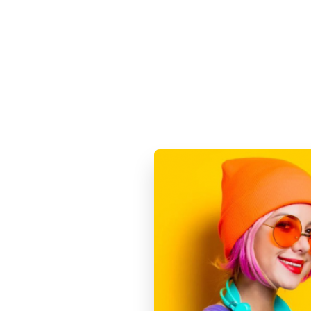
Характеристики
Способы оплаты
Основные
Цвет
Серия Iphone
Производитель
Связь
NFC
Дисплей
Тип подсветки экрана
Диагональ (дюйм)