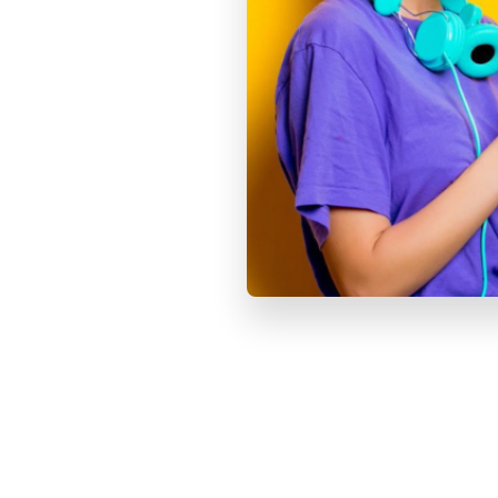
Основная камера (Мп)
SIM-карта (модели Wi‑Fi + Cellular)
SIM-карта
Смотрите также