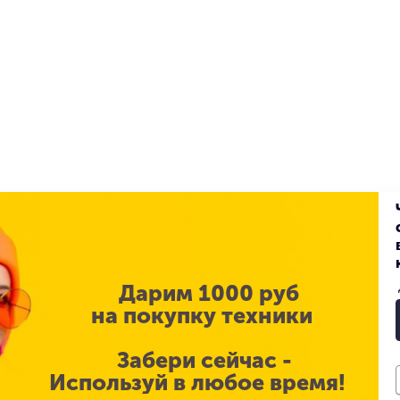
Питание
Синий / голубой
Беспроводная зарядка
17
Корпус
Apple
Материал корпуса
Память
Да
Дарим 1000 руб
Встроенная память объём
на покупку техники
Прочее
OLED
Забери сейчас -
Объем памяти
Используй в любое время!
6.1 м
Цвет корпуса