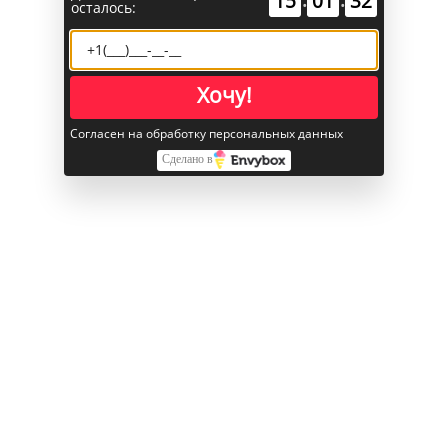
15
01
32
осталось:
GPS, ГЛОНАСС,
Навигация
Galileo, QZSS, BeiDou
и NavIC
SIM-карта (модели Wi‑Fi + Cellular)
Хочу!
SIM-карта
Sim+eSim
Согласен на обработку персональных данных
Сделано в
Питание
Ёмкость аккумулятора мА*ч
4005
Беспроводная зарядка
Да
Поддержка технологии быстрой зарядки
Да
Разъем для зарядки
USB-C
Литий-ионный,
Тип аккумулятора
несъемный
Воспроизве­дение аудио (ч)
До 90
Просмотр видео в режиме стриминга (ч)
До 21