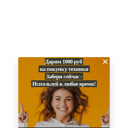
×
Дарим 1000 руб
на покупку техники
Забери сейчас -
Используй в любое время!
0
Сравнение