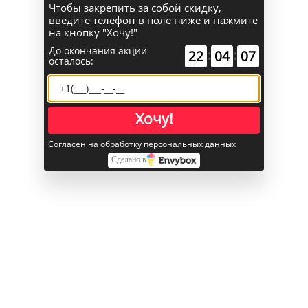
Чтобы закрепить за собой скидку,
введите телефон в поле ниже и нажмите
Поиск
на кнопку "Хочу!"
До окончания акции
:
:
22
04
06
осталось:
Каталог
Главная
Хочу!
iPhone
iPhone 16 Plus
Согласен на обработку персональных данных
Apple iPhone 16 Plus 256 ГБ «Ультрамарин»
Сделано в
Apple iPhone 16 Plus 256 ГБ
«Ультрамарин»
В избранное