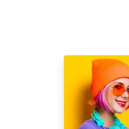
Характеристики
Способы оплаты
Основные
Год релиза
Размер корпуса Watch
Производитель
Цвет
Цвет корпуса
Серия часов