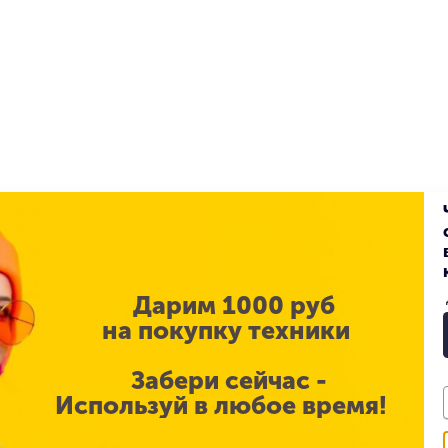
Конструкция
2025
Материал корпуса
Дарим 1000 руб
44 мм
на покупку техники
Apple
Белый / сияющая звезда
Забери сейчас -
Используй в любое время!
Белый / сияющая звезда
Apple Watch SE 3