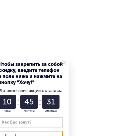
Гарантия 1 год
Работаем с 2013 года
×
Чтобы закрепить за собой
скидку, введите телефон
в поле ниже и нажмите на
Алюминий
кнопку "Хочу!"
До окончания акции осталось:
10
45
30
часы
минуты
секунды