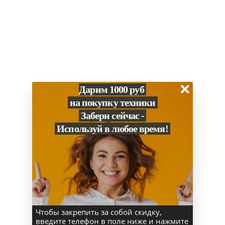
Основные
Цвет
Серебристый
Серия Iphone
17 Pro Max
Производитель
Apple
×
Дарим 1000 руб
Связь
на покупку техники
NFC
Да
Забери сейчас -
Используй в любое время!
Дисплей
Тип подсветки экрана
OLED
Диагональ (дюйм)
6.7 м
Основная камера (Мп)
48
Чтобы закрепить за собой скидку,
введите телефон в поле ниже и нажмите
SIM-карта (модели Wi‑Fi + Cellular)