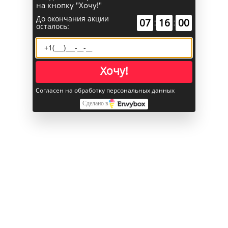
на кнопку "Хочу!"
SIM-карта
eSim
До окончания акции
07
:
15
:
59
осталось:
Питание
Беспроводная зарядка
Да
Хочу!
Корпус
Согласен на обработку персональных данных
Алюминий/
Материал корпуса
стекло
Сделано в
Память
Встроенная память объём
1 ТБ
Прочее
Объем памяти
1 ТБ
Цвет корпуса
Серебристый