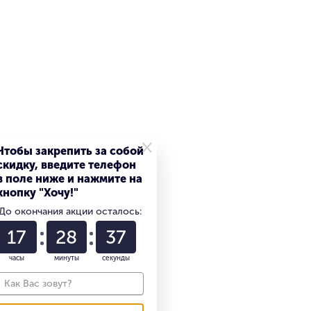
×
Чтобы закрепить за собой
скидку, введите телефон
в поле ниже и нажмите на
кнопку "Хочу!"
До окончания акции осталось:
17
28
36
часы
минуты
секунды