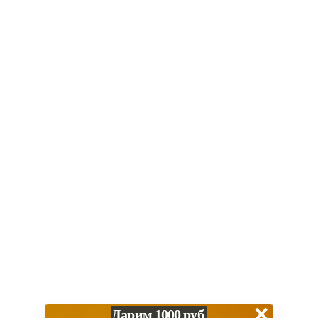
В корзину
Купить в 1 клик
Итого:
39 900
₽
Нет в наличии? Привезем за 1-2 дня
Скидка за наличный расчет
Гарантия 1 год
Работаем с 2013 года
Обзор
Характеристики
Способы оплаты
×
Дарим 1000 руб