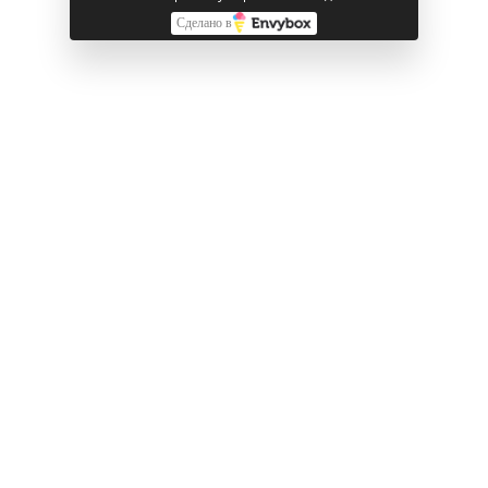
Поддержка аксессуаров MagSafe: мгновенно
Сделано в
примагничиваются и обеспечивают более быструю
беспроводную зарядку
Смотрите также