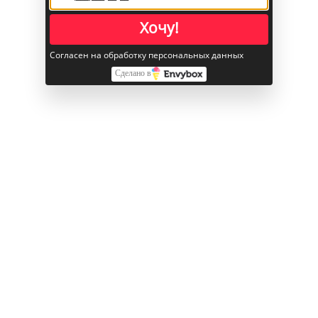
Встроенная память объём
256 ГБ
Хочу!
Прочее
Согласен на обработку персональных данных
Интернет
Wi-Fi + Cellular
Сделано в
Объем памяти
256 ГБ
Оперативная память
256 ГБ
Цвет корпуса
Серебристый
Смотрите также