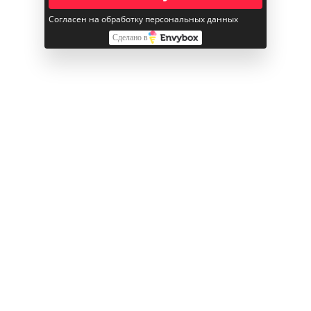
посткомпьютерной эры. На это недвусмысленно
Согласен на обработку персональных данных
намекают и обновления её фирменных приложений
Сделано в
Final Cut Pro и Logic Pro, которые буквально
созданы для использования на ещё более
производительных iPad Pro.
Смотрите также