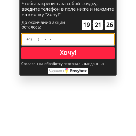
Чтобы закрепить за собой скидку,
введите телефон в поле ниже и нажмите
Поиск
на кнопку "Хочу!"
До окончания акции
:
:
19
21
25
осталось:
Каталог
Главная
Хочу!
Apple iPad
iPad 11 (2025)
Согласен на обработку персональных данных
Apple iPad 11" (2025) 256 ГБ Wi-Fi+Cellular «Голубой»
Сделано в
Apple iPad 11" (2025) 256 ГБ Wi-
Fi+Cellular «Голубой»
В избранное