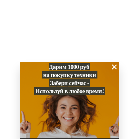
×
Дарим 1000 руб
на покупку техники
Забери сейчас -
Используй в любое время!
0
Сравнение