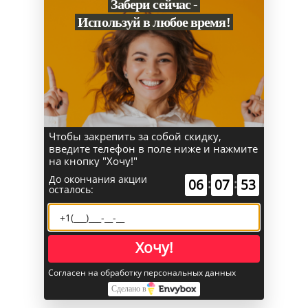
Забери сейчас -
Используй в любое время!
Чтобы закрепить за собой скидку,
введите телефон в поле ниже и нажмите
на кнопку "Хочу!"
До окончания акции
:
:
06
07
52
осталось:
Хочу!
Согласен на обработку персональных данных
Череповец
Сделано в
✖
Череповец ваш город?