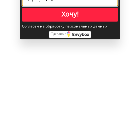
Встроенная память объём
512 ГБ
Хочу!
Прочее
Согласен на обработку персональных данных
Интернет
Wi-Fi
Сделано в
Объем памяти
512 ГБ
Оперативная память
512 ГБ
Цвет корпуса
Серый космос / Space Black
Смотрите также